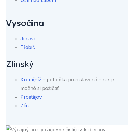
Ústí nad Labem
Vysočina
Jihlava
Třebíč
Zlínský
Kroměříž
– pobočka pozastavená – nie je
možné si požičať
Prostějov
Zlín