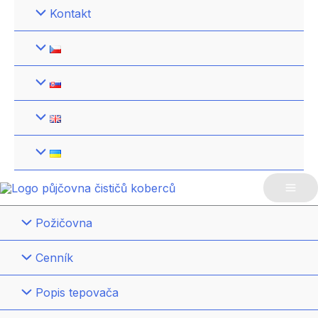
Kontakt
Mai
Požičovna
Me
Cenník
Popis tepovača