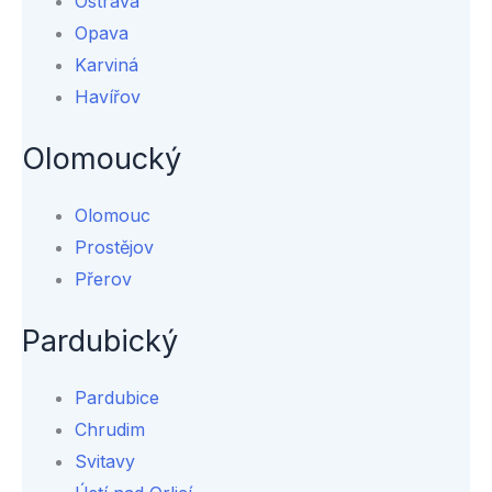
Ostrava
Opava
Karviná
Havířov
Olomoucký
Olomouc
Prostějov
Přerov
Pardubický
Pardubice
Chrudim
Svitavy