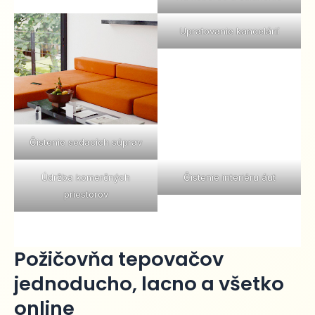
Upratovanie kancelárií
Čistenie sedacích súprav
Údržba komerčných
Čistenie interiéru áut
priestorov
Požičovňa tepovačov
jednoducho, lacno a všetko
online