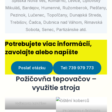
Spišská Nová Ves, Komárno, Levice, Liptovský
Mikuláš, Bardejov, Humenné, Ružomberok, Piešťany,
Pezinok, Lučenec, Topoľčany, Dunajská Streda,
Trebišov, Čadca, Dubnica nad Váhom, Rimavská
Sobota, Senec, Partizánske atd.
Potrebujete viac informácií,
zavolajte alebo napíšte
Poslať otázku
Tel: 739 979 773
Požičovňa tepovačov –
využitie stroja
Vyčistenie behúňov
Na koberce a čalúnenie