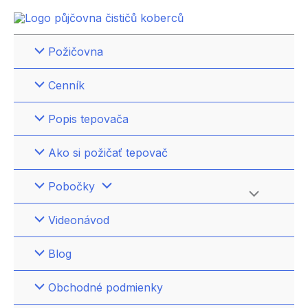
Preskočiť
na
obsah
Požičovna
Cenník
Popis tepovača
Ako si požičať tepovač
Pobočky
Menu
Videonávod
Toggle
Blog
Obchodné podmienky