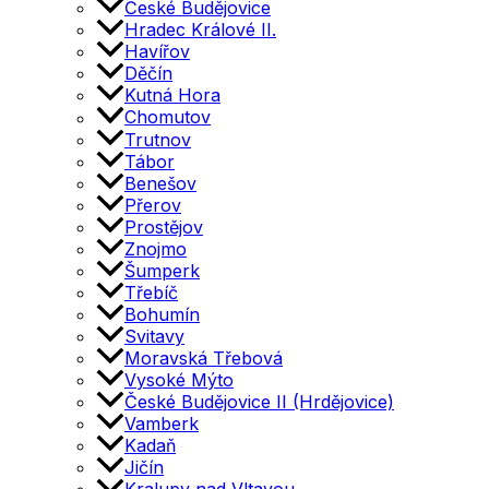
České Budějovice
Hradec Králové II.
Havířov
Děčín
Kutná Hora
Chomutov
Trutnov
Tábor
Benešov
Přerov
Prostějov
Znojmo
Šumperk
Třebíč
Bohumín
Svitavy
Moravská Třebová
Vysoké Mýto
České Budějovice II (Hrdějovice)
Vamberk
Kadaň
Jičín