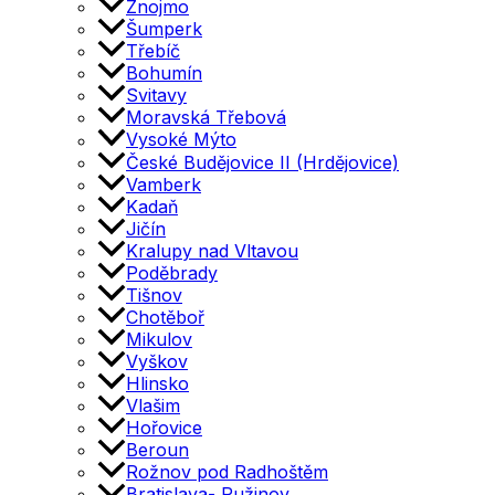
Znojmo
Šumperk
Třebíč
Bohumín
Svitavy
Moravská Třebová
Vysoké Mýto
České Budějovice II (Hrdějovice)
Vamberk
Kadaň
Jičín
Kralupy nad Vltavou
Poděbrady
Tišnov
Chotěboř
Mikulov
Vyškov
Hlinsko
Vlašim
Hořovice
Beroun
Rožnov pod Radhoštěm
Bratislava- Ružinov