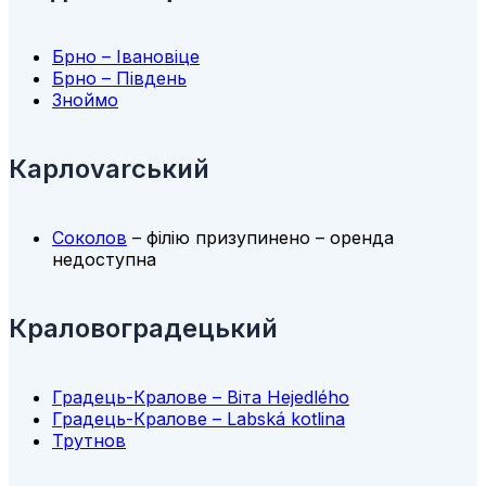
Брно – Івановіце
Брно – Південь
Зноймо
Карлоvarський
Соколов
– філію призупинено – оренда
недоступна
Краловоградецький
Градець-Кралове – Віта Неjedlého
Градець-Кралове – Labská kotlina
Трутнов