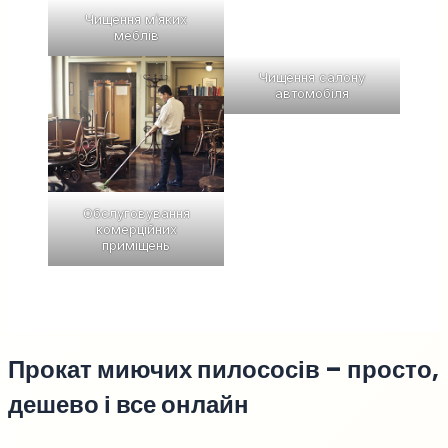
Чищення м’яких
меблів
Чищення салону
автомобіля
Обслуговування
комерційних
приміщень
Прокат миючих пилососів – просто,
дешево і все онлайн