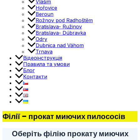
Vlašim
Hořovice
Beroun
Rožnov pod Radhoštěm
Bratislava- Ružinov
Bratislava- Dúbravka
Odry
Dubnica nad Váhom
Trnava
Відеоінструкція
Правила та умови
Блог
Kонтакти
Філії – прокат миючих пилососів
Оберіть філію прокату миючих