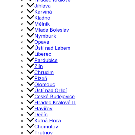
Jihlava
Karviná
Kladno
Mělník
Mladá Boleslav
Nymburk
Opava
Ústí nad Labem
Liberec
Pardubice
Zlín
Chrudim
Plzeň
Olomouc
Ústí nad Orlicí
České Budějovice
Hradec Králové II.
Havířov
Děčín
Kutná Hora
Chomutov
Trutnov