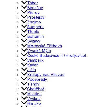
Tábor
Benešov
Přerov
Prostějov
Znojmo
Šumperk
Třebíč
Bohumín
Svitavy
Moravská Třebová
Vysoké Mýto
České Budějovice II (Hrdějovice)
Vamberk
Kadaň
Jičín
Kralupy nad Vltavou
Poděbrady
Tišnov
Chotěboř
Mikulov
Vyškov
Hlinsko