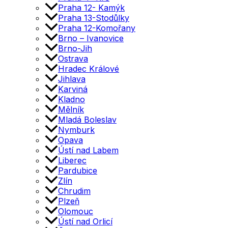
Praha 12- Kamýk
Praha 13-Stodůlky
Praha 12-Komořany
Brno – Ivanovice
Brno-Jih
Ostrava
Hradec Králové
Jihlava
Karviná
Kladno
Mělník
Mladá Boleslav
Nymburk
Opava
Ústí nad Labem
Liberec
Pardubice
Zlín
Chrudim
Plzeň
Olomouc
Ústí nad Orlicí