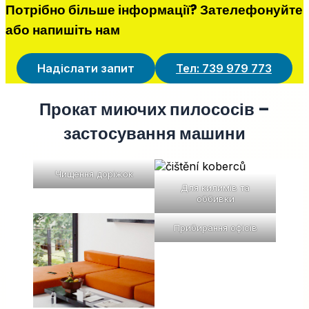
Потрібно більше інформації? Зателефонуйте
або напишіть нам
Надіслати запит
Тел: 739 979 773
Прокат миючих пилососів –
застосування машини
Чищення доріжок
Для килимів та
оббивки
Прибирання офісів