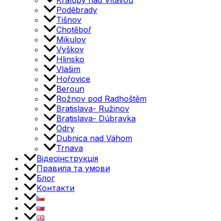
Kralupy nad Vltavou
Poděbrady
Tišnov
Chotěboř
Mikulov
Vyškov
Hlinsko
Vlašim
Hořovice
Beroun
Rožnov pod Radhoštěm
Bratislava- Ružinov
Bratislava- Dúbravka
Odry
Dubnica nad Váhom
Trnava
Відеоінструкція
Правила та умови
Блог
Kонтакти