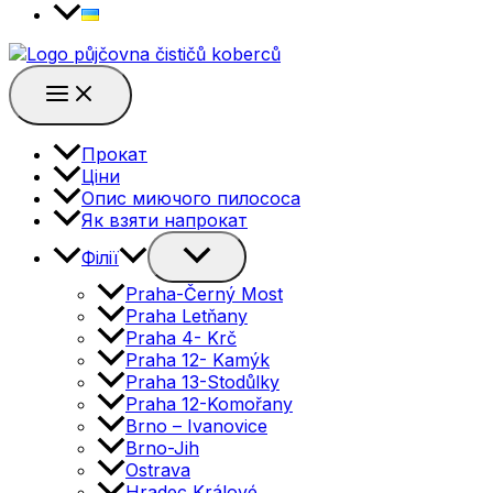
Main
Menu
Прокат
Ціни
Опис миючого пилососа
Як взяти напрокат
Перемикач
Філії
меню
Praha-Černý Most
Praha Letňany
Praha 4- Krč
Praha 12- Kamýk
Praha 13-Stodůlky
Praha 12-Komořany
Brno – Ivanovice
Brno-Jih
Ostrava
Hradec Králové