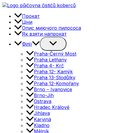
Перейти
до
Прокат
вмісту
Ціни
Опис миючого пилососа
Як взяти напрокат
Перемикач
Філії
меню
Praha-Černý Most
Praha Letňany
Praha 4- Krč
Praha 12- Kamýk
Praha 13-Stodůlky
Praha 12-Komořany
Brno – Ivanovice
Brno-Jih
Ostrava
Hradec Králové
Jihlava
Karviná
Kladno
Mělník