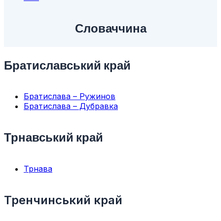
Словаччина
Братиславський край
Братислава – Ружинов
Братислава – Дубравка
Трнавський край
Трнава
Тренчинський край