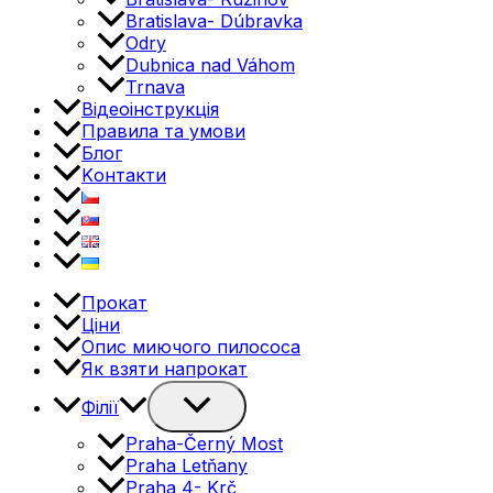
Bratislava- Dúbravka
Odry
Dubnica nad Váhom
Trnava
Відеоінструкція
Правила та умови
Блог
Kонтакти
Прокат
Ціни
Опис миючого пилососа
Як взяти напрокат
Перемикач
Філії
меню
Praha-Černý Most
Praha Letňany
Praha 4- Krč