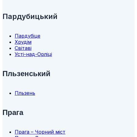
Пардубицький
Пардубіце
Хрудім
Світаві
Усті-над-Орліці
Пльзенський
Пльзень
Прага
Прага – Чорний міст