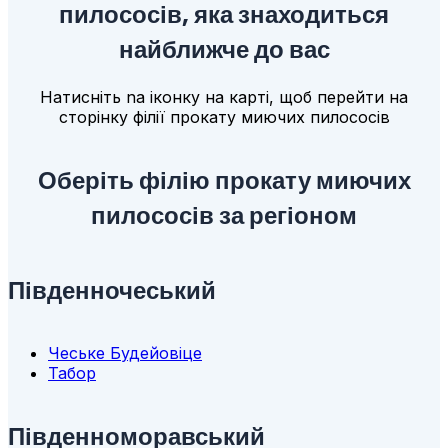
пилососів, яка знаходиться
найближче до вас
Натисніть na іконку на карті, щоб перейти на
сторінку філії прокату миючих пилососів
Оберіть філію прокату миючих
пилососів за регіоном
Південночеський
Чеське Будейовіце
Табор
Південноморавський