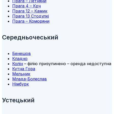
Прага – Летняни
Прага 4 – Крч
Прага 12 – Камик
Прага 13 Стодулкі
Прага – Коморяни
Середньочеський
Бенешов
Кладно
Колін
– філію призупинено – оренда недоступна
Кутна Гора
Мельник
Млада-Болеслав
Німбурк
Устецький