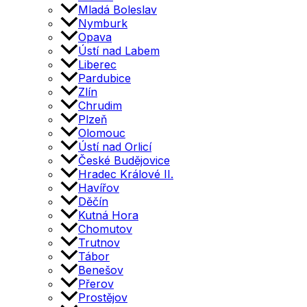
Mladá Boleslav
Nymburk
Opava
Ústí nad Labem
Liberec
Pardubice
Zlín
Chrudim
Plzeň
Olomouc
Ústí nad Orlicí
České Budějovice
Hradec Králové II.
Havířov
Děčín
Kutná Hora
Chomutov
Trutnov
Tábor
Benešov
Přerov
Prostějov