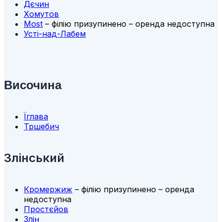
Дєчин
Хомутов
Most
– філію призупинено – оренда недоступна
Усті-над-Лабем
Височина
Їглава
Тршебич
Злінський
Кромержиж
– філію призупинено – оренда
недоступна
Простєйов
Злін