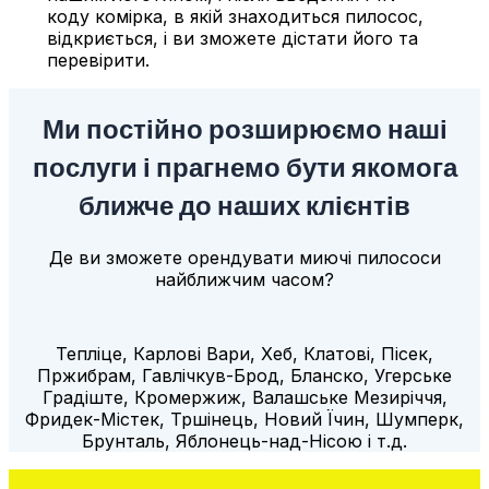
коду комірка, в якій знаходиться пилосос,
відкриється, і ви зможете дістати його та
перевірити.
Ми постійно розширюємо наші
послуги і прагнемо бути якомога
ближче до наших клієнтів
Де ви зможете орендувати миючі пилососи
найближчим часом?
Тепліце, Карлові Вари, Хеб, Клатові, Пісек,
Пржибрам, Гавлічкув-Брод, Бланско, Угерське
Градіште, Кромержиж, Валашське Мезиріччя,
Фридек-Містек, Тршінець, Новий Їчин, Шумперк,
Брунталь, Яблонець-над-Нісою і т.д.