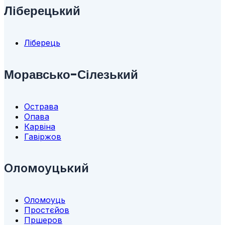
Ліберецький
Ліберець
Моравсько-Сілезький
Острава
Опава
Карвіна
Гавіржов
Оломоуцький
Оломоуць
Простєйов
Пршеров