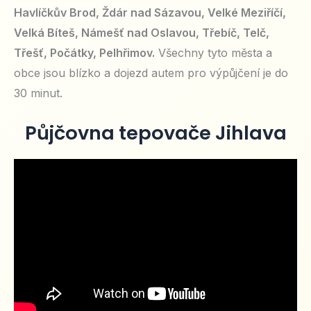
Havlíčkův Brod, Ždár nad Sázavou, Velké Meziříčí,
Velká Bíteš, Námešť nad Oslavou, Třebíč, Telč,
Třešť, Počátky, Pelhřimov.
Všechny tyto města a
obce jsou blízko a dojezd autem pro výpůjčení je do
30 minut.
Půjčovna tepovače Jihlava