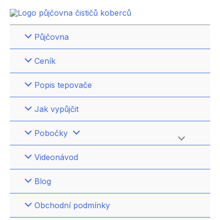
Přeskočit
na
obsah
Půjčovna
Ceník
Popis tepovače
Jak vypůjčit
Pobočky
Přepínač
Videonávod
menu
Blog
Obchodní podmínky