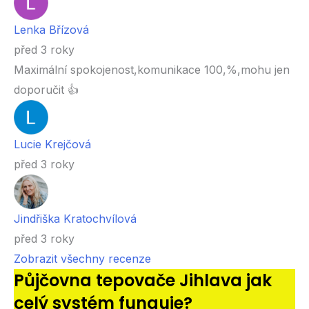
Lenka Břízová
před 3 roky
Maximální spokojenost,komunikace 100,%,mohu jen
doporučit 👍
Lucie Krejčová
před 3 roky
Jindřiška Kratochvílová
před 3 roky
Zobrazit všechny recenze
Půjčovna tepovače Jihlava jak
celý systém funguje?