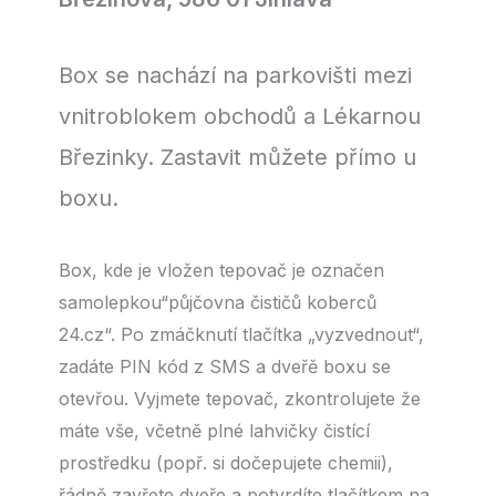
Box se nachází na parkovišti mezi
vnitroblokem obchodů a Lékarnou
Březinky. Zastavit můžete přímo u
boxu.
Box, kde je vložen tepovač je označen
samolepkou“půjčovna čističů koberců
24.cz“. Po zmáčknutí tlačítka „vyzvednout“,
zadáte PIN kód z SMS a dveřě boxu se
otevřou. Vyjmete tepovač, zkontrolujete že
máte vše, včetně plné lahvičky čistící
prostředku (popř. si dočepujete chemii),
řádně zavřete dveře a potvrdíte tlačítkem na