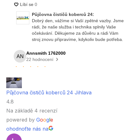
Půjčovna čističů koberců 24 Jihlava
4.8
Na základě 4 recenzí
powered by
G
o
o
g
l
e
ohodnoťte nás na