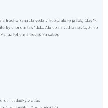
la trochu zamrzla voda v hubici ale to je fuk, člověk
bylo jenom tak 1dcl... Ale co mi vadilo nejvíc, že se
. Asi už toho má hodně za sebou
erce i sedačky v autě.
 přitom kvalitní. Doporučuji ! :))