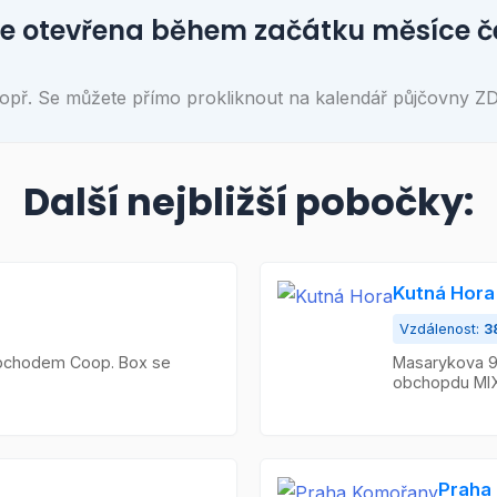
 otevřena během začátku měsíce č
opř. Se můžete přímo prokliknout na kalendář půjčovny Z
Další nejbližší pobočky:
Kutná Hora
Vzdálenost:
3
obchodem Coop. Box se
Masarykova 96
obchopdu MIX 
Praha