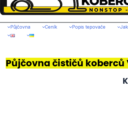
Půjčovna
Ceník
Popis tepovače
Jak
Půjčovna čističů koberců
K