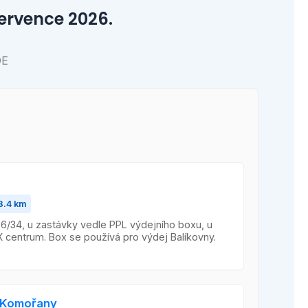
ervence 2026.
DE
8.4 km
/34, u zastávky vedle PPL výdejního boxu, u
centrum. Box se používá pro výdej Balíkovny.
 Komořany