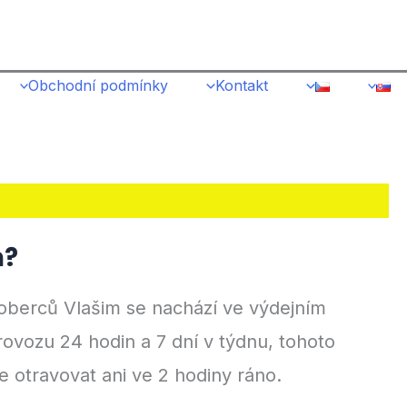
Me
Obchodní podmínky
Kontakt
m?
koberců Vlašim se nachází ve výdejním
rovozu 24 hodin a 7 dní v týdnu, tohoto
 otravovat ani ve 2 hodiny ráno.