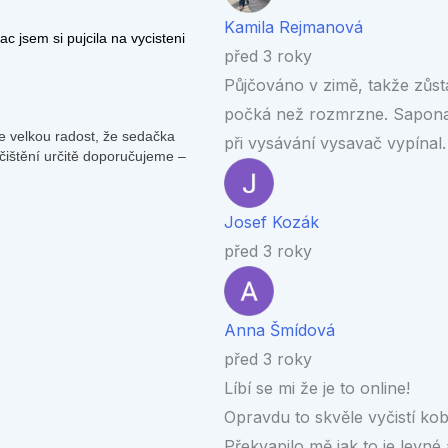
Kamila Rejmanová
před 3 roky
Půjčováno v zimě, takže zůsta
počká než rozmrzne. Saponatu 
při vysávání vysavač vypínal
Josef Kozák
před 3 roky
Anna Šmídová
před 3 roky
Líbí se mi že je to online!
Opravdu to skvěle vyčistí kob
Překvapilo mě jak to je levné a