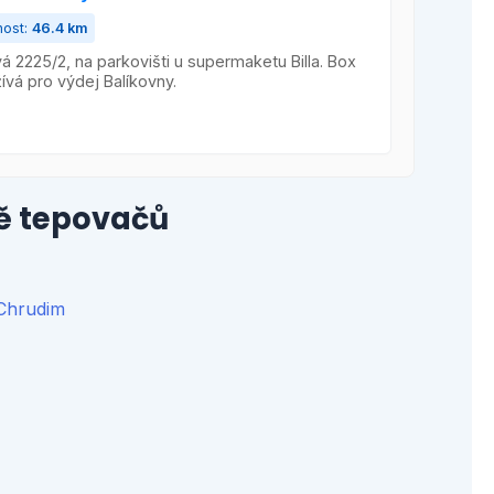
nost:
46.4 km
vá 2225/2, na parkovišti u supermaketu Billa. Box
ívá pro výdej Balíkovny.
ně tepovačů
 Chrudim