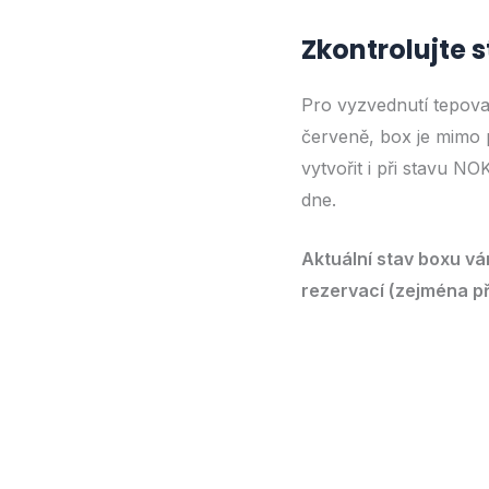
Zkontrolujte 
Pro vyzvednutí tepova
červeně, box je mimo
vytvořit i při stavu N
dne.
Aktuální stav boxu v
rezervací (zejména pře