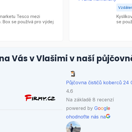
Vzdále
rmarketu Tesco mezi
Kyslíko
 Box se používá pro výdej
se použ
na Vás v Vlašimi v naší půjčov
Půjčovna čističů koberců 24
4.6
Na základě 8 recenzí
powered by
G
o
o
g
l
e
ohodnoťte nás na