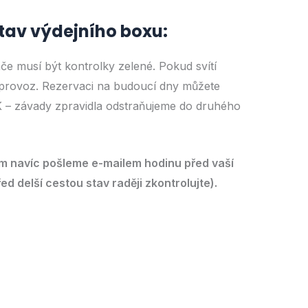
stav výdejního boxu:
če musí být kontrolky zelené. Pokud svítí
 provoz. Rezervaci na budoucí dny můžete
OK – závady zpravidla odstraňujeme do druhého
ám navíc pošleme e-mailem hodinu před vaší
d delší cestou stav raději zkontrolujte).