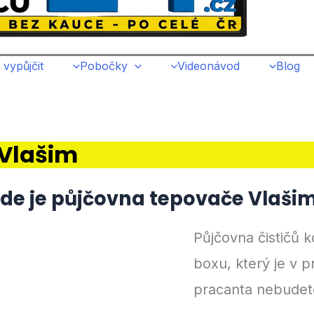
 vypůjčit
Pobočky
Videonávod
Blog
 Vlašim
de je půjčovna tepovače Vlaši
Půjčovna čističů 
boxu, který je v p
pracanta nebudete