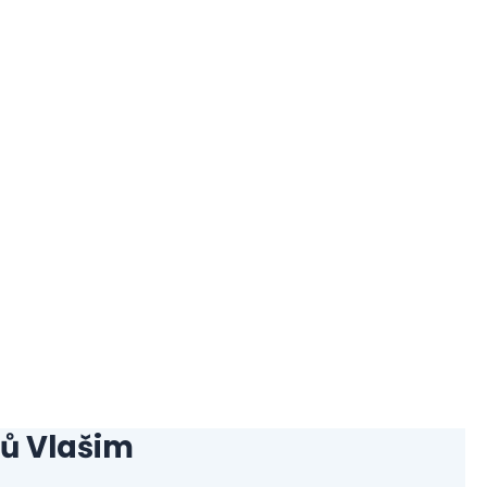
ců
Vlašim