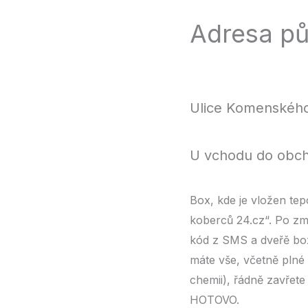
Adresa pů
Ulice Komenského
U vchodu do obcho
Box, kde je vložen te
koberců 24.cz“. Po zmá
kód z SMS a dveřě box
máte vše, včetně plné 
chemii), řádně zavřete
HOTOVO.