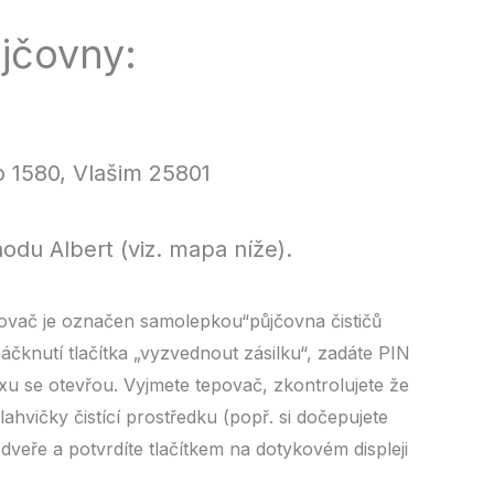
jčovny:
 1580, Vlašim 25801
du Albert (viz. mapa níže).
povač je označen samolepkou“půjčovna čističů
čknutí tlačítka „vyzvednout zásilku“, zadáte PIN
u se otevřou. Vyjmete tepovač, zkontrolujete že
lahvičky čistící prostředku (popř. si dočepujete
 dveře a potvrdíte tlačítkem na dotykovém displeji