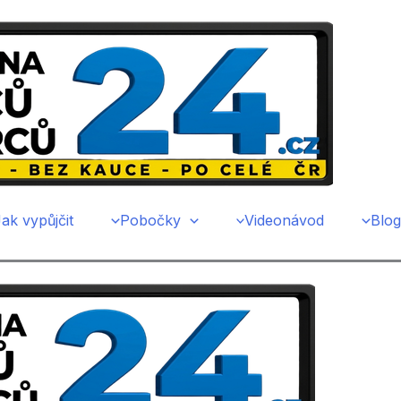
ak vypůjčit
Pobočky
Videonávod
Blog