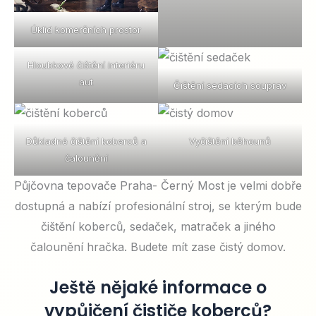
Úklid komerčních prostor
Hloubkové čištění interiéru
aut
Čištění sedacích souprav
Důkladné čištění koberců a
Vyčištění běhounů
čalounění
Půjčovna tepovače Praha- Černý Most je velmi dobře
dostupná a nabízí profesionální stroj, se kterým bude
čištění koberců, sedaček, matraček a jiného
čalounění hračka. Budete mít zase čistý domov.
Ještě nějaké informace o
vypůjčení čističe koberců?