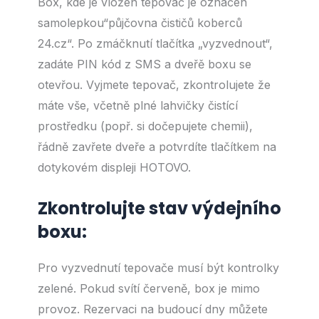
Box, kde je vložen tepovač je označen
samolepkou“půjčovna čističů koberců
24.cz“. Po zmáčknutí tlačítka „vyzvednout“,
zadáte PIN kód z SMS a dveřě boxu se
otevřou. Vyjmete tepovač, zkontrolujete že
máte vše, včetně plné lahvičky čistící
prostředku (popř. si dočepujete chemii),
řádně zavřete dveře a potvrdíte tlačítkem na
dotykovém displeji HOTOVO.
Zkontrolujte stav výdejního
boxu:
Pro vyzvednutí tepovače musí být kontrolky
zelené. Pokud svítí červeně, box je mimo
provoz. Rezervaci na budoucí dny můžete