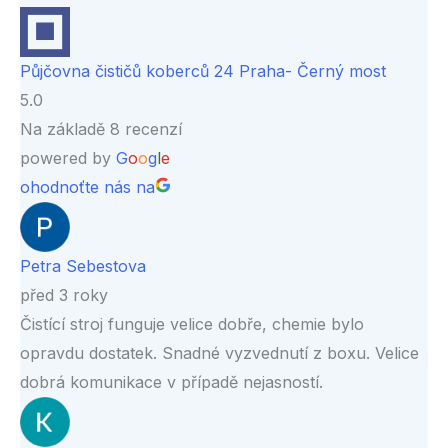
Půjčovna čističů koberců 24 Praha- Černý most
5.0
Na základě 8 recenzí
powered by
G
o
o
g
l
e
ohodnoťte nás na
Petra Sebestova
před 3 roky
Čistící stroj funguje velice dobře, chemie bylo
opravdu dostatek. Snadné vyzvednutí z boxu. Velice
dobrá komunikace v případě nejasností.