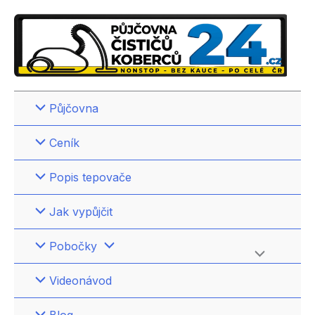
Přeskočit
na
obsah
Půjčovna
Ceník
Popis tepovače
Jak vypůjčit
Pobočky
Přepínač
Videonávod
menu