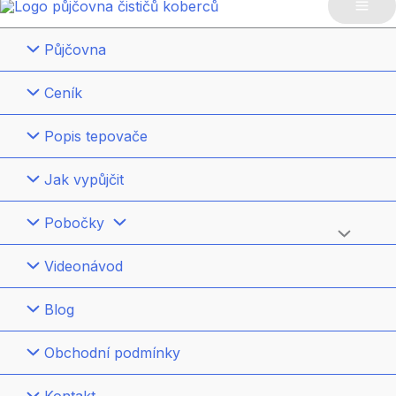
Mai
Půjčovna
Me
Ceník
Popis tepovače
Jak vypůjčit
Pobočky
Přepínač
Videonávod
menu
Blog
Obchodní podmínky