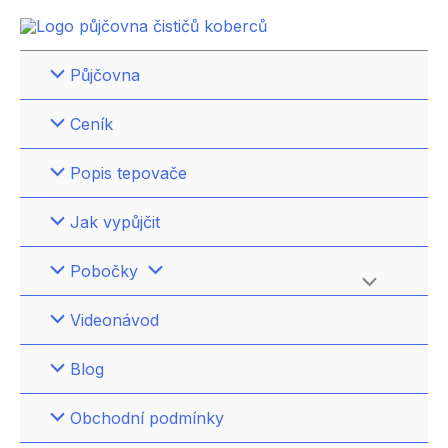
Přeskočit
na
obsah
Půjčovna
Ceník
Popis tepovače
Jak vypůjčit
Pobočky
Přepínač
Videonávod
menu
Blog
Obchodní podmínky