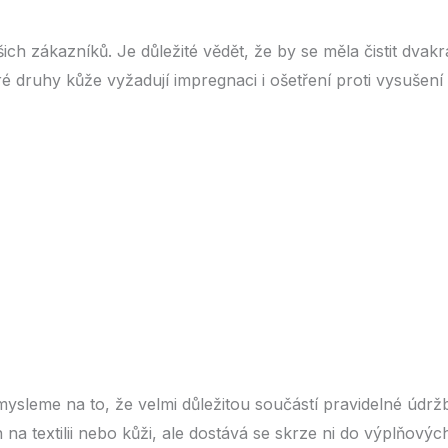
h zákazníků. Je důležité vědět, že by se měla čistit dvakrát
é druhy kůže vyžadují impregnaci i ošetření proti vysušení 
 mysleme na to, že velmi důležitou součástí pravidelné úd
a textilii nebo kůži, ale dostává se skrze ni do výplňových