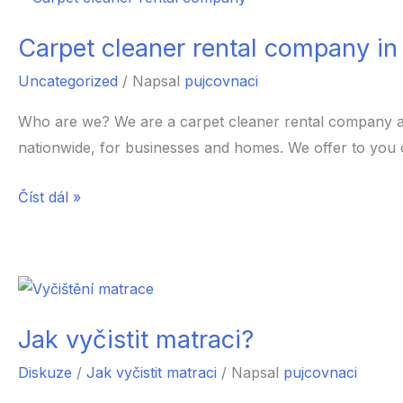
a
matrace
Carpet cleaner rental company in
mokrou
Uncategorized
/ Napsal
pujcovnaci
cestou?
Who are we? We are a carpet cleaner rental company and
nationwide, for businesses and homes. We offer to you 
Carpet
Číst dál »
cleaner
rental
company
in
the
Jak vyčistit matraci?
Czech
Diskuze
/
Jak vyčistit matraci
/ Napsal
pujcovnaci
republic