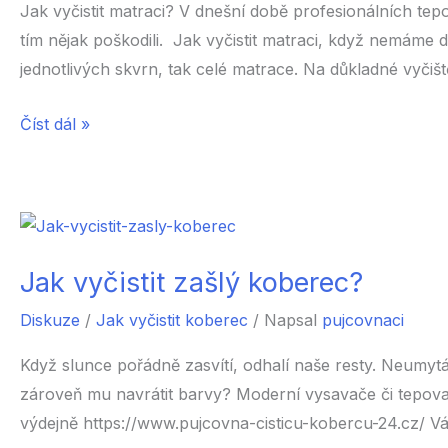
Jak vyčistit matraci? V dnešní době profesionálních tepo
tím nějak poškodili. Jak vyčistit matraci, když nemáme
jednotlivých skvrn, tak celé matrace. Na důkladné vyčišt
Jak
Číst dál »
vyčistit
matraci?
Jak vyčistit zašlý koberec?
Diskuze
/
Jak vyčistit koberec
/ Napsal
pujcovnaci
Když slunce pořádně zasvítí, odhalí naše resty. Neumytá
zároveň mu navrátit barvy? Moderní vysavače či tepovač
výdejně https://www.pujcovna-cisticu-kobercu-24.cz/ V