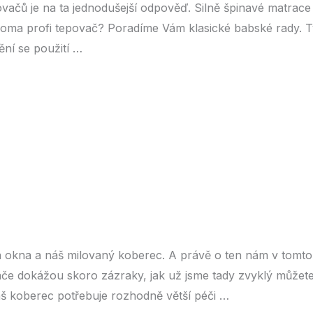
vačů je na ta jednodušejší odpověď. Silně špinavé matrace 
 doma profi tepovač? Poradíme Vám klasické babské rady. T
ění se použití …
 okna a náš milovaný koberec. A právě o ten nám v tomto č
e dokážou skoro zázraky, jak už jsme tady zvyklý můžete s
áš koberec potřebuje rozhodně větší péči …