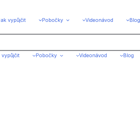
ak vypůjčit
Pobočky
Videonávod
Blog
 vypůjčit
Pobočky
Videonávod
Blog