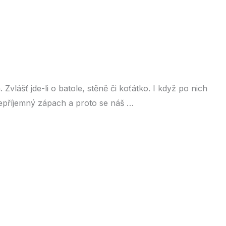
lášť jde-li o batole, stěně či koťátko. I když po nich
nepříjemný zápach a proto se náš …