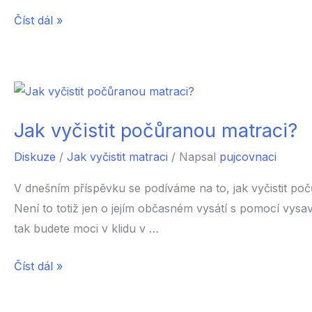
Jak
Číst dál »
vyčistit
zašlý
koberec?
Jak vyčistit počůranou matraci?
Diskuze
/
Jak vyčistit matraci
/ Napsal
pujcovnaci
V dnešním příspěvku se podíváme na to, jak vyčistit p
Není to totiž jen o jejím občasném vysátí s pomocí vysav
tak budete moci v klidu v …
Jak
Číst dál »
vyčistit
počůranou