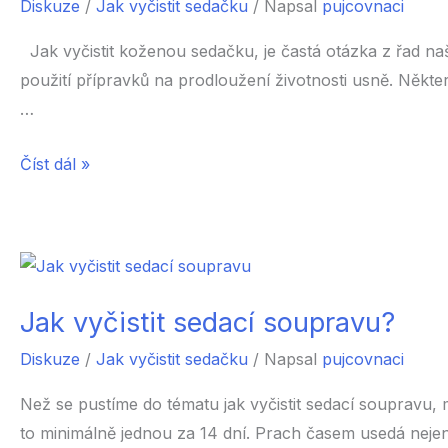
Diskuze
/
Jak vyčistit sedačku
/ Napsal
pujcovnaci
Jak vyčistit koženou sedačku, je častá otázka z řad našic
použití přípravků na prodloužení životnosti usně. Někter
…
Jak
Číst dál »
vyčistit
koženou
sedačku?
Jak vyčistit sedací soupravu?
Diskuze
/
Jak vyčistit sedačku
/ Napsal
pujcovnaci
Než se pustíme do tématu jak vyčistit sedací soupravu,
to minimálně jednou za 14 dní. Prach časem usedá nejen n