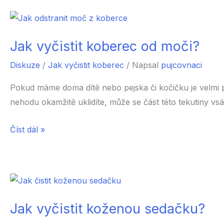
matraci?
Jak vyčistit koberec od moči?
Diskuze
/
Jak vyčistit koberec
/ Napsal
pujcovnaci
Pokud máme doma dítě nebo pejska či kočičku je velmi pr
nehodu okamžitě uklidíte, může se část této tekutiny v
Jak
Číst dál »
vyčistit
koberec
od
moči?
Jak vyčistit koženou sedačku?