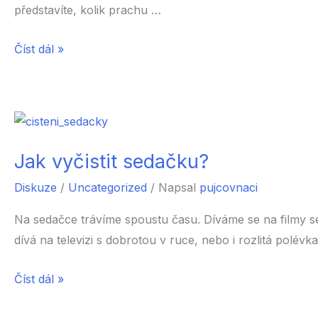
představíte, kolik prachu …
Jak
Číst dál »
vyčistit
sedací
soupravu?
Jak vyčistit sedačku?
Diskuze
/
Uncategorized
/ Napsal
pujcovnaci
Na sedačce trávíme spoustu času. Díváme se na filmy se
dívá na televizi s dobrotou v ruce, nebo i rozlitá polé
Jak
Číst dál »
vyčistit