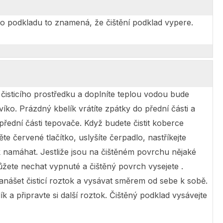
ého podkladu to znamená, že čištění podklad vypere.
k čisticího prostředku a doplníte teplou vodou bude
íko. Prázdný kbelík vrátíte zpátky do přední části a
přední části tepovače. Když budete čistit koberce
e červené tlačítko, uslyšíte čerpadlo, nastříkejte
k namáhat. Jestliže jsou na čištěném povrchu nějaké
můžete nechat vypnuté a čištěný povrch vysejete .
anášet čisticí roztok a vysávat směrem od sebe k sobě.
 a připravte si další roztok. Čištěný podklad vysávejte