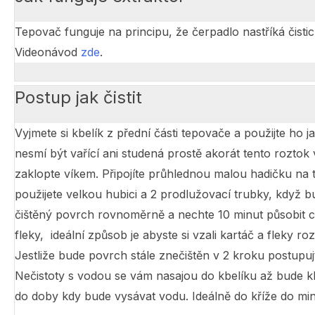
Tepovač funguje na principu, že čerpadlo nastříká čisti
Videonávod
zde
.
Postup jak čistit
Vyjmete si kbelík z přední části tepovače a použijte ho 
nesmí být vařící ani studená prostě akorát tento roztok 
zaklopte víkem. Připojíte průhlednou malou hadičku na t
použijete velkou hubici a 2 prodlužovací trubky, když bu
čištěný povrch rovnoměrně a nechte 10 minut působit ch
fleky, ideální způsob je abyste si vzali kartáč a fleky
Jestliže bude povrch stále znečištěn v 2 kroku postupu
Nečistoty s vodou se vám nasajou do kbelíku až bude kbe
do doby kdy bude vysávat vodu. Ideálně do kříže do min