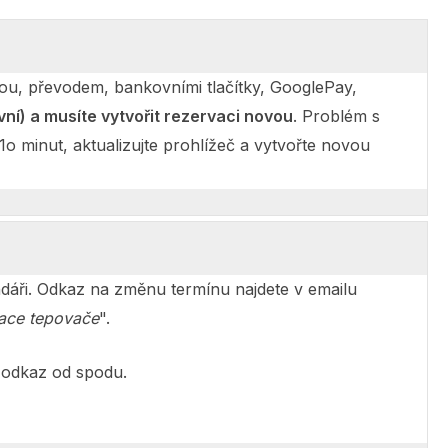
ou, převodem, bankovními tlačítky, GooglePay,
ní) a musíte vytvořit rezervaci novou
. Problém s
o minut, aktualizujte prohlížeč a vytvořte novou
áři. Odkaz na změnu termínu najdete v emailu
vace tepovače
".
ý odkaz od spodu.