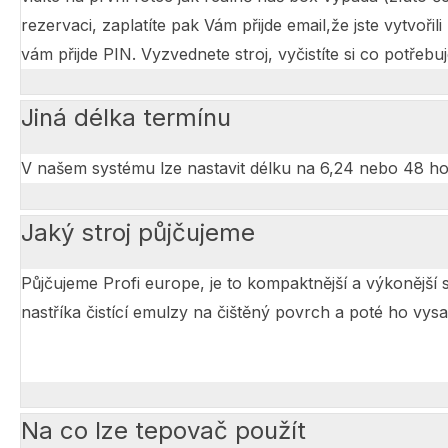
rezervaci, zaplatíte pak Vám přijde email,že jste vytvoř
vám přijde PIN. Vyzvednete stroj, vyčistíte si co potřebuje
Jiná délka termínu
V našem systému lze nastavit délku na 6,24 nebo 48 hodin
Jaký stroj půjčujeme
Půjčujeme Profi europe, je to kompaktnější a výkonější 
nastříka čistící emulzy na čištěný povrch a poté ho v
Na co lze tepovač použít