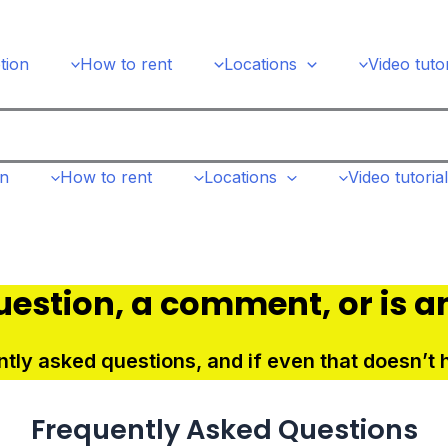
tion
How to rent
Locations
Video tutor
on
How to rent
Locations
Video tutoria
uestion, a comment, or is a
ly asked questions, and if even that doesn’t he
Frequently Asked Questions