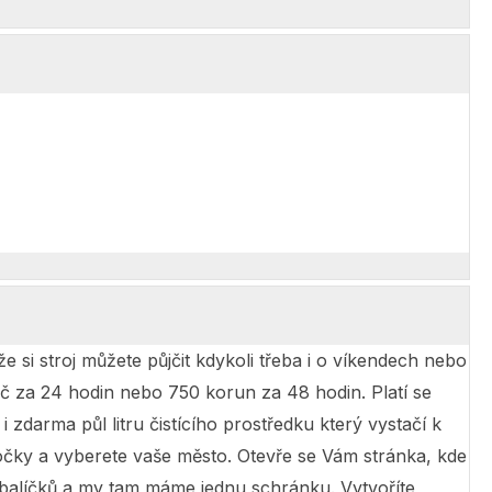
 si stroj můžete půjčit kdykoli třeba i o víkendech nebo
Kč za 24 hodin nebo 750 korun za 48 hodin. Platí se
darma půl litru čistícího prostředku který vystačí k
bočky a vyberete vaše město. Otevře se Vám stránka, kde
a balíčků a my tam máme jednu schránku. Vytvoříte