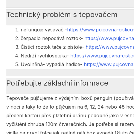
Technický problém s tepovačem
nefunguje vysavač -
https://www.pujcovna-cistic
čerpadlo nepodává roztok-
https://www.pujcovna
Čistící roztok teče z pistole-
https://www.pujcovna
Nedrží rychlospojka-
https://www.pujcovna-cisti
Uvolněná- vypadlá hadice-
https://www.pujcovna-
Potřebujte základní informace
Tepovače půjčujeme z výdejními boxů penguin (používá ho
v noci a taky to že to půjčujem na 6, 12, 24 nebo 48 h
předem kartou přes platební bránu podobně jako v eshope
vyčištění zhruba 120m čtverečních. Je potřeba si rezer
vidíte na první fotce jak reálně náš box vypadá (žluto