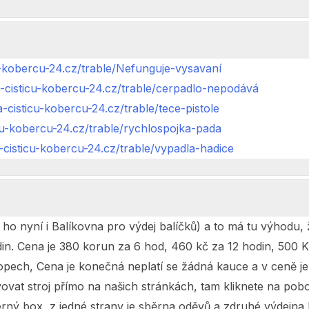
u-kobercu-24.cz/trable/Nefunguje-vysavaní
-cisticu-kobercu-24.cz/trable/cerpadlo-nepodává
-cisticu-kobercu-24.cz/trable/tece-pistole
cu-kobercu-24.cz/trable/rychlospojka-pada
cisticu-kobercu-24.cz/trable/vypadla-hadice
 nyní i Balíkovna pro výdej balíčků) a to má tu výhodu, že
odin. Cena je 380 korun za 6 hod, 460 kč za 12 hodin, 500 
ch, Cena je konečná neplatí se žádná kauce a v ceně je i z
vovat stroj přímo na našich stránkách, tam kliknete na po
 černý box, z jedné strany je sběrna oděvů a zdruhé výdejn