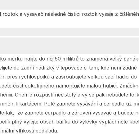
cí roztok a vysavač následně čistící roztok vysaje z čištěn
jako měrku nalijte do něj 50 mililitrů to znamená velký paná
vlijete do zadní nádržky v tepovače či tam, kde není žádné v
rn přes rychlospojku a zašroubujete velkou sací hadici do 
dete čistit cokoli jiného namontujete malou hubici. Zmáčknět
emii. Chemie rozpustí nečistoty a vy se pak nebudete toli
 rozmnělnili kartáčem. Poté zapnete vysávání a čerpadlo už 
jte tak, že zapnete čerpadlo a zároveň vysavač a budete n
lík plný vylejte obsah balíku do výlevky vypláchněte kbelík
imální vlhkosti podkladu.