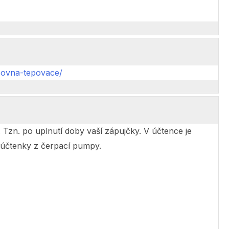
covna-tepovace/
Tzn. po uplnutí doby vaší zápujčky. V účtence je
 účtenky z čerpací pumpy.