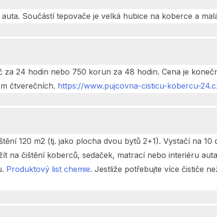
 auta. Součástí tepovače je velká hubice na koberce a malá
 za 24 hodin nebo 750 korun za 48 hodin. Cena je konečná 
20m čtverečních.
https://www.pujcovna-cisticu-kobercu-24.c
ění 120 m2 (tj. jako plocha dvou bytů 2+1). Vystačí na 10 d
žít na čištění koberců, sedaček, matrací nebo interiéru auta.
u.
Produktový list chemie
. Jestliže potřebujte více čističe 