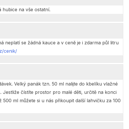
 hubice na vše ostatní.
neplatí se žádná kauce a v ceně je i zdarma půl litru
z/cenik/
ávek. Velký panák tzn. 50 ml nalijte do kbelíku vlažné
 Jestliže čístíte prostor pro malé děti, určitě na konci
než 500 ml můžete si u nás přikoupit další lahvičku za 100