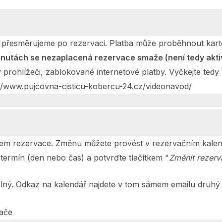
y přesměrujeme po rezervaci. Platba může proběhnout kart
minutách se nezaplacená rezervace smaže (není tedy aktiv
rohlížeči, zablokované internetové platby. Vyčkejte tedy 1
ps://www.pujcovna-cisticu-kobercu-24.cz/videonavod/
em rezervace. Změnu můžete provést v rezervačním kalend
 termín (den nebo čas) a potvrďte tlačítkem "
Změnit rezer
 volný. Odkaz na kalendář najdete v tom sámem emailu druh