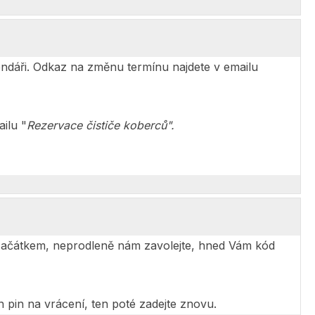
ndáři. Odkaz na změnu termínu najdete v emailu
ilu "
Rezervace čističe koberců".
 začátkem, neprodleně nám zavolejte, hned Vám kód
n pin na vrácení, ten poté zadejte znovu.