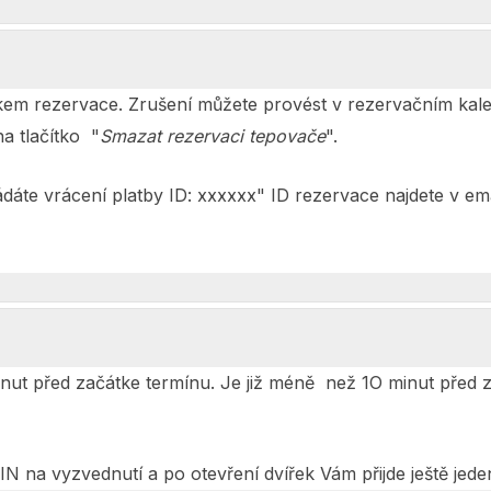
kem rezervace. Zrušení můžete provést v rezervačním kale
na tlačítko "
Smazat rezervaci tepovače
".
ádáte vrácení platby ID: xxxxxx" ID rezervace najdete v ema
inut před začátke termínu. Je již méně než 1O minut před
IN na vyzvednutí a po otevření dvířek Vám přijde ještě jede