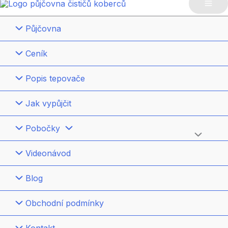
Mai
Půjčovna
Me
Ceník
Popis tepovače
Jak vypůjčit
Pobočky
Přepínač
Videonávod
menu
Blog
Obchodní podmínky