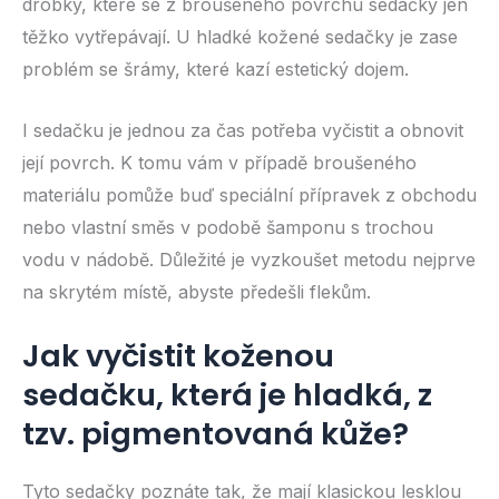
drobky, které se z broušeného povrchu sedačky jen
těžko vytřepávají. U hladké kožené sedačky je zase
problém se šrámy, které kazí estetický dojem.
I sedačku je jednou za čas potřeba vyčistit a obnovit
její povrch. K tomu vám v případě broušeného
materiálu pomůže buď speciální přípravek z obchodu
nebo vlastní směs v podobě šamponu s trochou
vodu v nádobě. Důležité je vyzkoušet metodu nejprve
na skrytém místě, abyste předešli flekům.
Jak vyčistit koženou
sedačku, která je hladká, z
tzv. pigmentovaná kůže?
Tyto sedačky poznáte tak, že mají klasickou lesklou