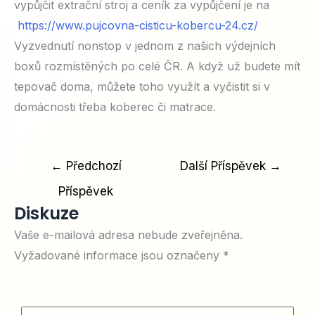
vypůjčit extrační stroj a ceník za vypůjčení je na
https://www.pujcovna-cisticu-kobercu-24.cz/
Vyzvednutí nonstop v jednom z našich výdejních
boxů rozmístěných po celé ČR. A když už budete mít
tepovač doma, můžete toho využít a vyčistit si v
domácnosti třeba koberec či matrace.
Navigace
←
Předchozí
Další Příspěvek
→
pro
Příspěvek
příspěvek
Diskuze
Vaše e-mailová adresa nebude zveřejněna.
Vyžadované informace jsou označeny
*