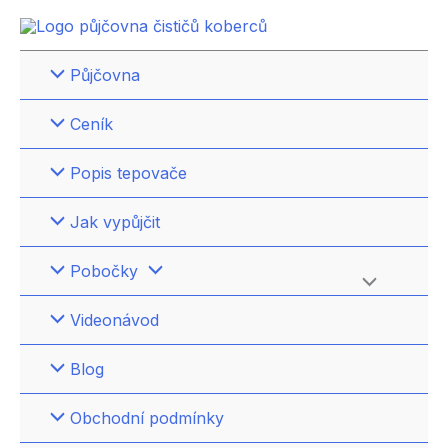
Přeskočit
na
obsah
Půjčovna
Ceník
Popis tepovače
Jak vypůjčit
Pobočky
Přepínač
Videonávod
menu
Blog
Obchodní podmínky