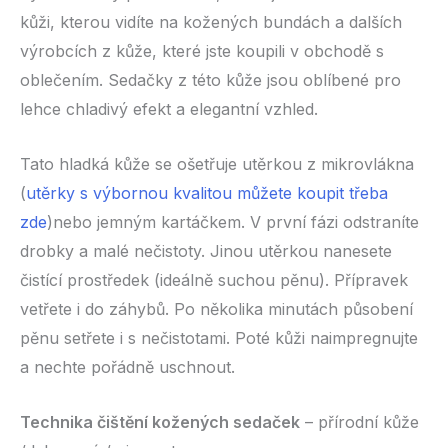
kůži, kterou vidíte na kožených bundách a dalších
výrobcích z kůže, které jste koupili v obchodě s
oblečením. Sedačky z této kůže jsou oblíbené pro
lehce chladivý efekt a elegantní vzhled.
Tato hladká kůže se ošetřuje utěrkou z mikrovlákna
(
utěrky s výbornou kvalitou můžete koupit třeba
zde
)nebo jemným kartáčkem. V první fázi odstraníte
drobky a malé nečistoty. Jinou utěrkou nanesete
čistící prostředek (ideálně suchou pěnu). Přípravek
vetřete i do záhybů. Po několika minutách působení
pěnu setřete i s nečistotami. Poté kůži naimpregnujte
a nechte pořádně uschnout.
Technika čištění kožených sedaček
– přírodní kůže